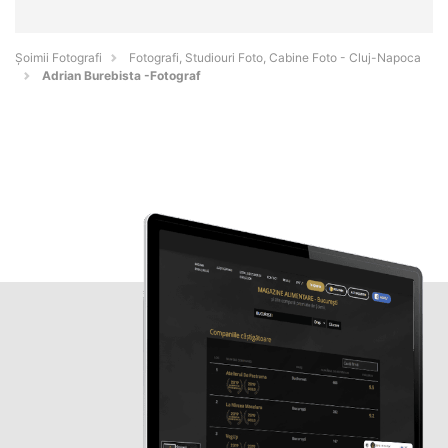
Șoimii Fotografi
Fotografi, Studiouri Foto, Cabine Foto - Cluj-Napoca
Adrian Burebista -Fotograf