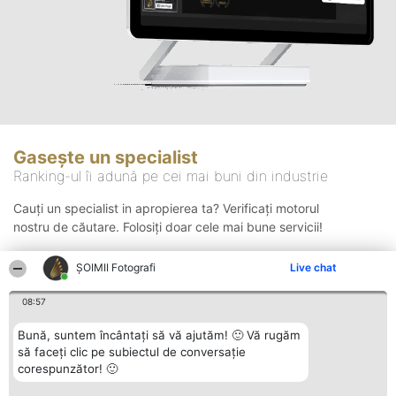
Gasește un specialist
Ranking-ul îi adună pe cei mai buni din industrie
Cauți un specialist in apropierea ta? Verificați motorul
nostru de căutare. Folosiți doar cele mai bune servicii!
ȘOIMII Fotografi
Live chat
Căutare
08:57
Bună, suntem încântați să vă ajutăm! 🙂 Vă rugăm
să faceți clic pe subiectul de conversație
corespunzător! 🙂