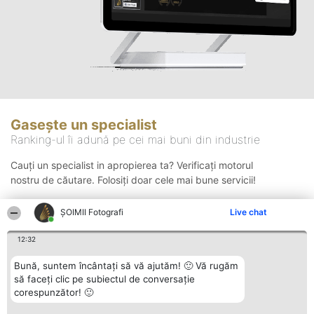
Gasește un specialist
Ranking-ul îi adună pe cei mai buni din industrie
Cauți un specialist in apropierea ta? Verificați motorul
nostru de căutare. Folosiți doar cele mai bune servicii!
ȘOIMII Fotografi
Live chat
Căutare
12:32
Bună, suntem încântați să vă ajutăm! 🙂 Vă rugăm
să faceți clic pe subiectul de conversație
corespunzător! 🙂