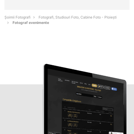
Șoimii Fotografi
Fotografi, Studiouri Foto, Cabine Foto - Ploieşti
Fotograf evenimente