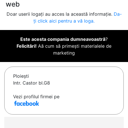
web
Doar userii logați au acces la această informație.
Da-
ți click aici pentru a vă loga.
Este acesta compania dumneavoastră
?
Felicitări!
Aă cum să primești materialele de
marketing
Ploieşti
Intr. Castor bl.G8
Vezi profilul firmei pe