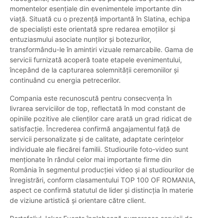
momentelor esențiale din evenimentele importante din
viață. Situată cu o prezență importantă în Slatina, echipa
de specialiști este orientată spre redarea emoțiilor și
entuziasmului asociate nunților și botezurilor,
transformându-le în amintiri vizuale remarcabile. Gama de
servicii furnizată acoperă toate etapele evenimentului,
începând de la capturarea solemnității ceremoniilor și
continuând cu energia petrecerilor.
Compania este recunoscută pentru consecvența în
livrarea serviciilor de top, reflectată în mod constant de
opiniile pozitive ale clienților care arată un grad ridicat de
satisfacție. Încrederea confirmă angajamentul față de
servicii personalizate și de calitate, adaptate cerințelor
individuale ale fiecărei familii. Studiourile foto-video sunt
menționate în rândul celor mai importante firme din
România în segmentul producției video și al studiourilor de
înregistrări, conform clasamentului TOP 100 OF ROMANIA,
aspect ce confirmă statutul de lider și distincția în materie
de viziune artistică și orientare către client.