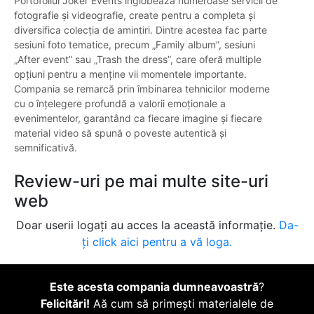
Portofoliul Joker Events înglobează numeroase servicii de
fotografie și videografie, create pentru a completa și
diversifica colecția de amintiri. Dintre acestea fac parte
sesiuni foto tematice, precum „Family album”, sesiuni
„After event” sau „Trash the dress”, care oferă multiple
opțiuni pentru a menține vii momentele importante.
Compania se remarcă prin îmbinarea tehnicilor moderne
cu o înțelegere profundă a valorii emoționale a
evenimentelor, garantând ca fiecare imagine și fiecare
material video să spună o poveste autentică și
semnificativă.
Review-uri pe mai multe site-uri
web
Doar userii logați au acces la această informație.
Da-
ți click aici pentru a vă loga.
Este acesta compania dumneavoastră
?
Felicitări!
Aă cum să primești materialele de