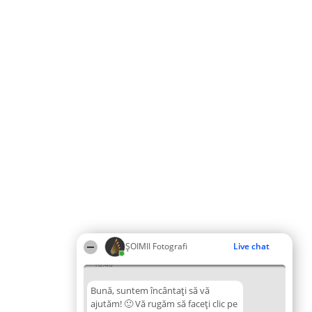
ȘOIMII Fotografi
Live chat
16:46
Bună, suntem încântați să vă
ajutăm! 🙂 Vă rugăm să faceți clic pe