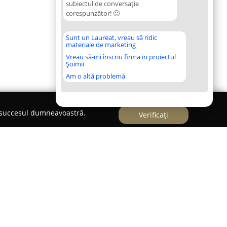
subiectul de conversație
corespunzător! 🙂
Sunt un Laureat, vreau să ridic
materiale de marketing
Vreau să-mi înscriu firma in proiectul
Șoimii
Am o altă problemă
e succesul dumneavoastră.
Verificați
 Brasov
este un nume cunoscut în domeniul