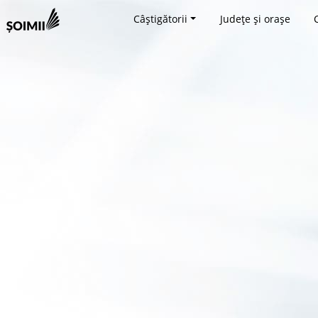
Câștigătorii
Județe și orașe