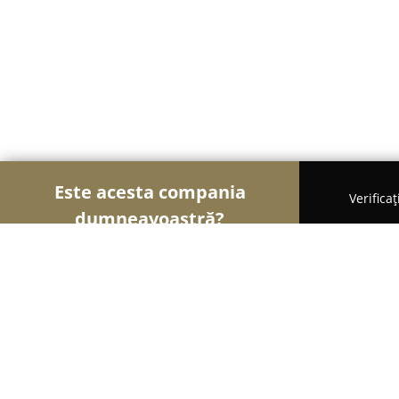
Este acesta compania
Verifica
dumneavoastră?
Șoimii Fotografi
Fotografi, Studiouri Foto, Cabine
Marius Pavel - Fotograf nunta Braso