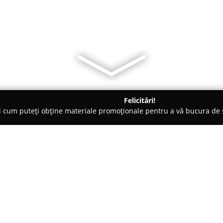
Felicitări!
ți cum puteți obține materiale promoționale pentru a vă bucura d
 Foto - Braşov
Marius Pavel - Fotograf nunta Brasov
v
Despre companie:
Marius Pavel - Fotograf nunta