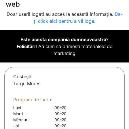
web
Doar userii logați au acces la această informație.
Da-
ți click aici pentru a vă loga.
Este acesta compania dumneavoastră
?
Felicitări!
Aă cum să primești materialele de
marketing
Cristeşti
Targu Mures
Program de lucru:
Luni
09–20
Marți
09–20
Miercuri
09–20
Joi
09–20