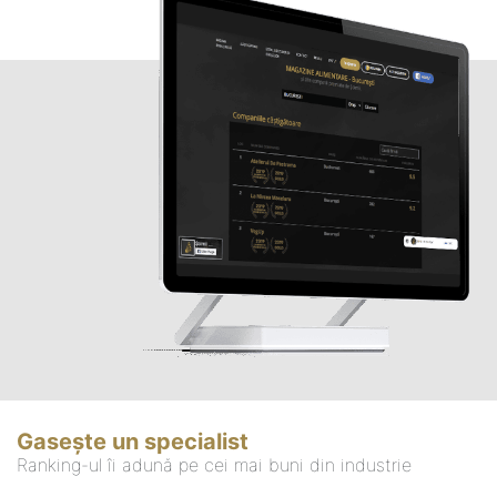
Gasește un specialist
Ranking-ul îi adună pe cei mai buni din industrie