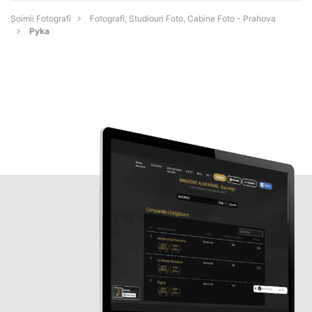
Șoimii Fotografi
Fotografi, Studiouri Foto, Cabine Foto - Prahova
Pyka