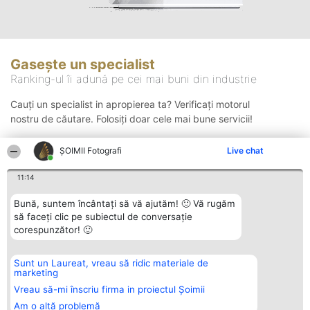
Gasește un specialist
Ranking-ul îi adună pe cei mai buni din industrie
Cauți un specialist in apropierea ta? Verificați motorul
nostru de căutare. Folosiți doar cele mai bune servicii!
ȘOIMII Fotografi
Live chat
Căutare
11:14
Bună, suntem încântați să vă ajutăm! 🙂 Vă rugăm
să faceți clic pe subiectul de conversație
corespunzător! 🙂
Sunt un Laureat, vreau să ridic materiale de
Organizator Ranking
Plebiscyt
Contact
marketing
BRIGHT SOLUTIONS BR SRL
Câștigătorii
Contact
Aleea Timisul De Sus 2 Bl. A30
Lista Tuturor
Vreau să-mi înscriu firma in proiectul Șoimii
Sc. A Et. 4 Ap. 13 Cod 061952
Laureaților
Am o altă problemă
București
Reguli