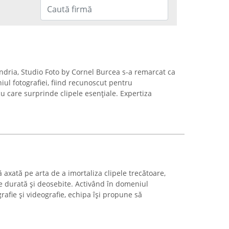
andria, Studio Foto by Cornel Burcea s-a remarcat ca
ul fotografiei, fiind recunoscut pentru
u care surprinde clipele esențiale. Expertiza
 axată pe arta de a imortaliza clipele trecătoare,
e durată și deosebite. Activând în domeniul
grafie și videografie, echipa își propune să