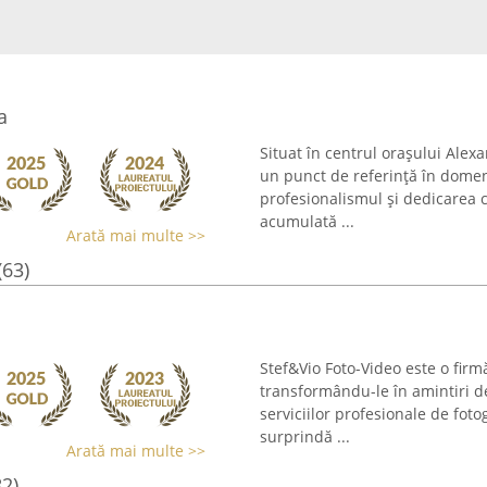
a
Situat în centrul orașului Alex
un punct de referință în domeni
profesionalismul și dedicarea c
acumulată ...
Arată mai multe >>
(63)
Stef&Vio Foto-Video este o firmă
transformându-le în amintiri d
serviciilor profesionale de foto
surprindă ...
Arată mai multe >>
82)