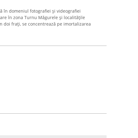
ă în domeniul fotografiei și videografiei
are în zona Turnu Măgurele și localitățile
in doi frați, se concentrează pe imortalizarea