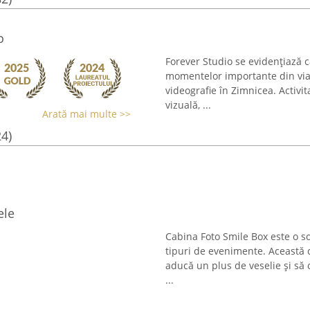
o
Forever Studio se evidențiază 
momentelor importante din viață 
videografie în Zimnicea. Activi
vizuală, ...
Arată mai multe >>
24)
ele
Cabina Foto Smile Box este o sol
tipuri de evenimente. Această
aducă un plus de veselie și să 
...