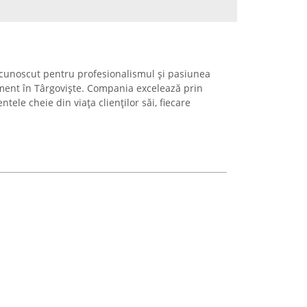
recunoscut pentru profesionalismul și pasiunea
iment în Târgoviște. Compania excelează prin
ele cheie din viața clienților săi, fiecare