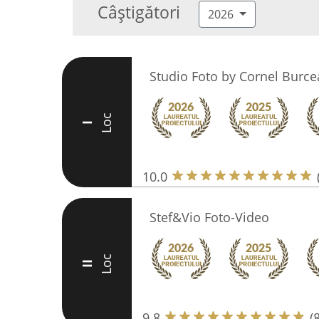
Câștigători
2026
Studio Foto by Cornel Burce
Loc
I
10.0
Stef&Vio Foto-Video
Loc
II
9.8
(