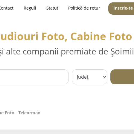
Contact
Reguli
Statut
Politică de retur
Înscrie-te
tudiouri Foto, Cabine Fot
și alte companii premiate de Șoimii
ine Foto - Teleorman