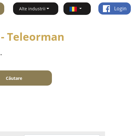
Login
Alte industrii
o - Teleorman
.
Căutare