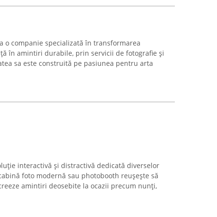
ca o companie specializată în transformarea
în amintiri durabile, prin servicii de fotografie și
tatea sa este construită pe pasiunea pentru arta
uție interactivă și distractivă dedicată diverselor
 cabină foto modernă sau photobooth reușește să
creeze amintiri deosebite la ocazii precum nunți,