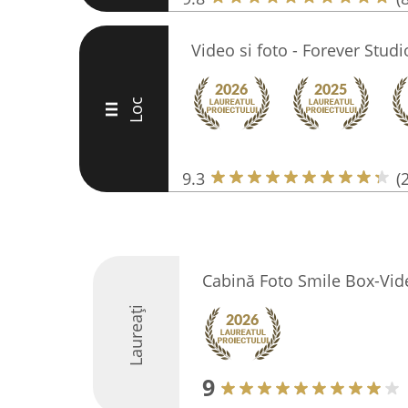
Video si foto - Forever Studi
Loc
III
9.3
(
Cabină Foto Smile Box-Vid
Laureați
9