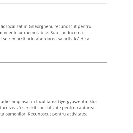
afic localizat în Gheorgheni, recunoscut pentru
a momentelor memorabile. Sub conducerea
ul se remarcă prin abordarea sa artistică de a
tudio, amplasat în localitatea Gyergyószentmiklós
furnizează servicii specializate pentru captarea
ța oamenilor. Recunoscut pentru activitatea