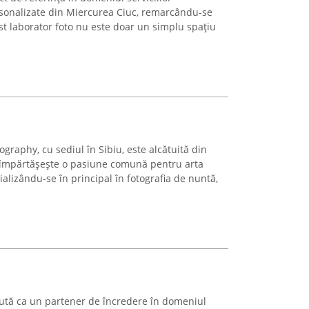
ersonalizate din Miercurea Ciuc, remarcându-se
cest laborator foto nu este doar un simplu spațiu
graphy, cu sediul în Sibiu, este alcătuită din
e împărtășește o pasiune comună pentru arta
cializându-se în principal în fotografia de nuntă,
tă ca un partener de încredere în domeniul