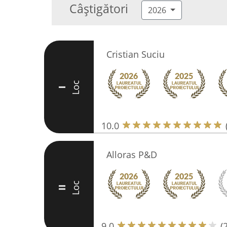
Câștigători
2026
Cristian Suciu
Loc
I
10.0
Alloras P&D
Loc
II
9.0
(