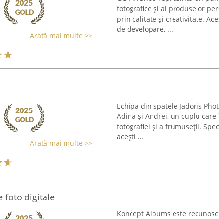
fotografice și al produselor p
prin calitate și creativitate. A
de developare, ...
Arată mai multe >>
Echipa din spatele Jadoris Photo
Adina și Andrei, un cuplu car
fotografiei și a frumuseții. Spe
acești ...
Arată mai multe >>
foto digitale
Koncept Albums este recunoscu