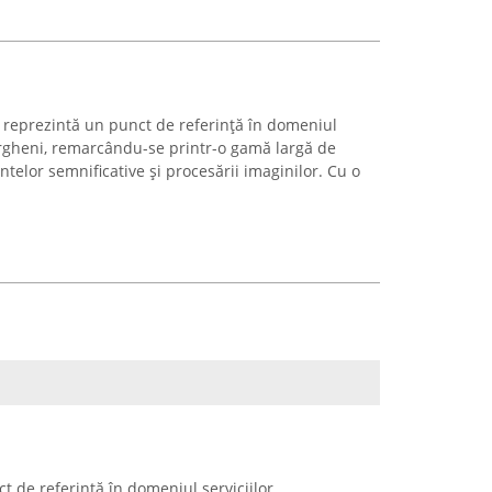
r reprezintă un punct de referință în domeniul
eorgheni, remarcându-se printr-o gamă largă de
ntelor semnificative și procesării imaginilor. Cu o
 de referință în domeniul serviciilor