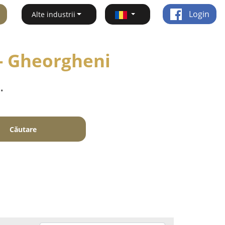
Login
Alte industrii
 - Gheorgheni
.
Căutare