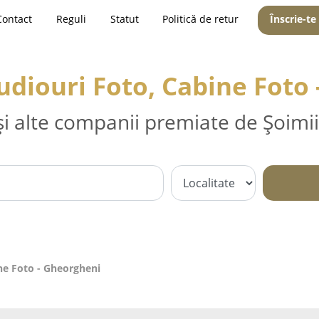
Contact
Reguli
Statut
Politică de retur
Înscrie-te
tudiouri Foto, Cabine Foto
și alte companii premiate de Șoimii
ine Foto - Gheorgheni