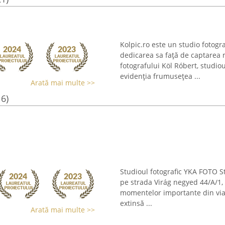
Kolpic.ro este un studio fotogr
dedicarea sa față de captare
fotografului Köl Róbert, studio
evidenția frumusețea ...
Arată mai multe >>
16)
Studioul fotografic YKA FOTO S
pe strada Virág negyed 44/A/1, 
momentelor importante din via
extinsă ...
Arată mai multe >>