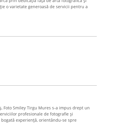
că prin dedicația față de arta fotografică și
ție o varietate generoasă de servicii pentru a
ș, Foto Smiley Tirgu Mures s-a impus drept un
erviciilor profesionale de fotografie și
 bogată experiență, orientându-se spre