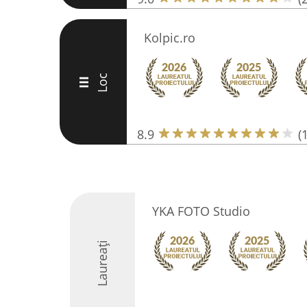
Kolpic.ro
Loc
III
8.9
(
YKA FOTO Studio
Laureați