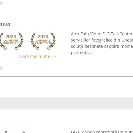
enter
Alex Foto-Video DIGITall-Cente
serviciilor fotografice din Gh
soluții destinate captării mome
prezență ...
Arată mai multe >>
GG Pix Shop reprezintă un punct