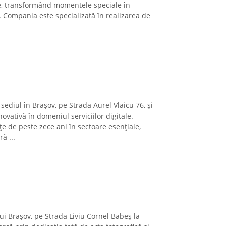
te, transformând momentele speciale în
. Compania este specializată în realizarea de
diul în Brașov, pe Strada Aurel Vlaicu 76, și
ovativă în domeniul serviciilor digitale.
e de peste zece ani în sectoare esențiale,
ă ...
ui Brașov, pe Strada Liviu Cornel Babeș la