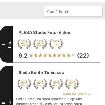
PLESA Studio Foto-Video
Loc
I
9.2
(22)
Smile Booth Timisoara
Arată mai multe >>
Smile Booth Timisoara reprezintă o opțiune
Loc
II
contemporană și ludică pentru organizarea