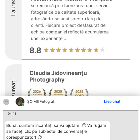
Laureați
se remarcă prin furnizarea unor servicii
fotografice de calitate superioară,
adresându-se unui spectru larg de
clienți. Fiecare proiect desfășurat de
echipa companiei reflectă acumularea
unei experiențe ...
8.8
Claudia Jidovineanțu
Photography
Laureați
ȘOIMII Fotografi
Live chat
10
04:43
Bună, suntem încântați să vă ajutăm! 🙂 Vă rugăm
să faceți clic pe subiectul de conversație
Organizator Ranking
Plebiscyt
Contact
corespunzător! 🙂
BRIGHT SOLUTIONS BR SRL
Câștigătorii
Contact