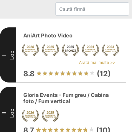
AniArt Photo Video
Loc
I
Arată mai multe >>
8.8
(12)
Gloria Events - Fum greu / Cabina
foto / Fum vertical
Loc
II
8.7
(10)