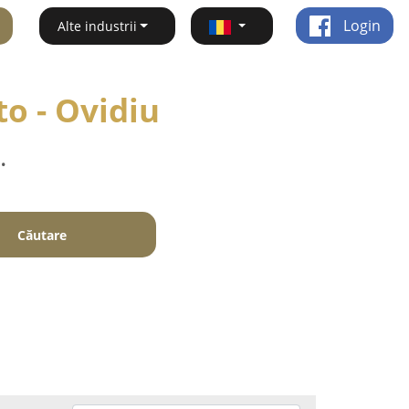
Login
Alte industrii
to - Ovidiu
.
Căutare