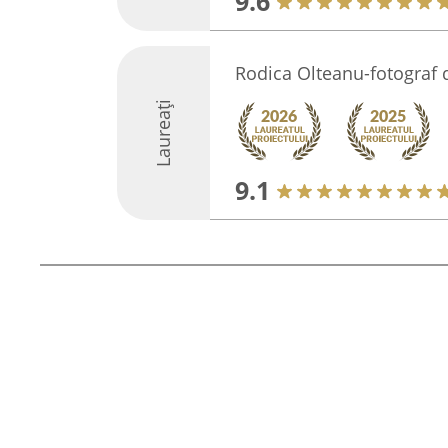
9.6
Rodica Olteanu-fotograf
Laureați
9.1