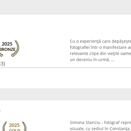
Cu o experiență care depășește
fotografiei într-o manifestare a
relevante clipe din viețile oam
un deceniu în urmă, ...
33)
f
Simona Stanciu - fotograf repre
vizuale, cu sediul în Constanța