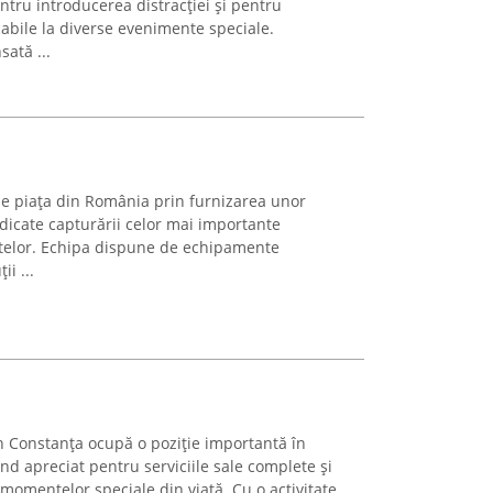
tru introducerea distracției și pentru
abile la diverse evenimente speciale.
ată ...
e piața din România prin furnizarea unor
edicate capturării celor mai importante
elor. Echipa dispune de echipamente
i ...
n Constanța ocupă o poziție importantă în
ind apreciat pentru serviciile sale complete și
 momentelor speciale din viață. Cu o activitate