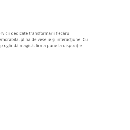
.
vicii dedicate transformării fiecărui
orabilă, plină de veselie și interacțiune. Cu
tip oglindă magică, firma pune la dispoziție