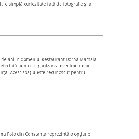
a o simplă curiozitate față de fotografie și a
ci de ani în domeniu, Restaurant Dorna Mamaia
referință pentru organizarea evenimentelor
anța. Acest spațiu este recunoscut pentru
na Foto din Constanța reprezintă o opțiune