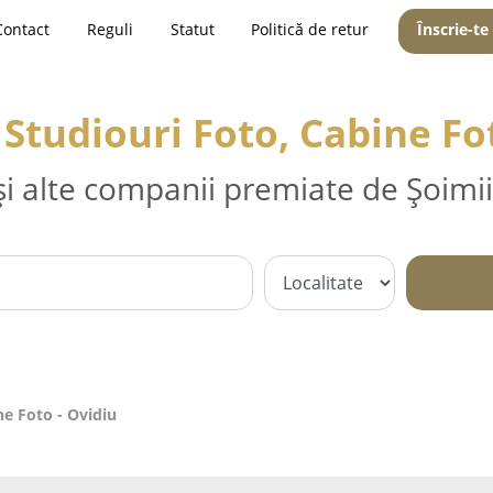
Contact
Reguli
Statut
Politică de retur
Înscrie-te
 Studiouri Foto, Cabine Fo
și alte companii premiate de Șoimii
ne Foto - Ovidiu