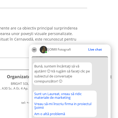
ente are ca obiectiv principal surprinderea
area unor povești vizuale personalizate.
situat în Cernavodă, este recunoscut pentru
ȘOIMII Fotografi
Live chat
17:40
Bună, suntem încântați să vă
ajutăm! 🙂 Vă rugăm să faceți clic pe
Organizator Ranking
subiectul de conversație
Plebiscyt
Contact
corespunzător! 🙂
BRIGHT SOLUTIONS BR SRL
Câștigătorii
Contact
. A30 Sc. A Et. 4 Ap. 13 Cod 061952
Lista
București
Tuturor
Sunt un Laureat, vreau să ridic
materiale de marketing
CUI 36737675
Laureaților
tel: +40 770 990 492
Reguli
Vreau să-mi înscriu firma in proiectul
Șoimii
Statut
Politica de
Am o altă problemă
confidențialitate