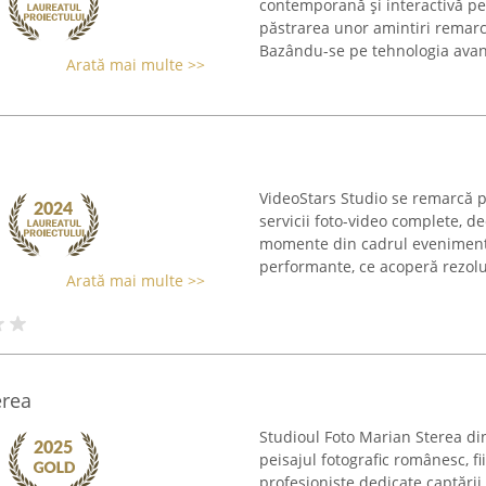
contemporană și interactivă pen
păstrarea unor amintiri remarc
Bazându-se pe tehnologia avans
Arată mai multe >>
VideoStars Studio se remarcă p
servicii foto-video complete, d
momente din cadrul eveniment
performante, ce acoperă rezoluți
Arată mai multe >>
erea
Studioul Foto Marian Sterea di
peisajul fotografic românesc, fi
profesioniste dedicate captării