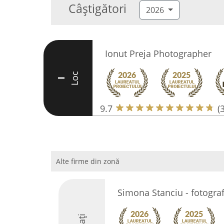
Câștigători
2026
Ionut Preja Photographer
Loc
I
9.7
(
Alte firme din zonă
Simona Stanciu - fotogra